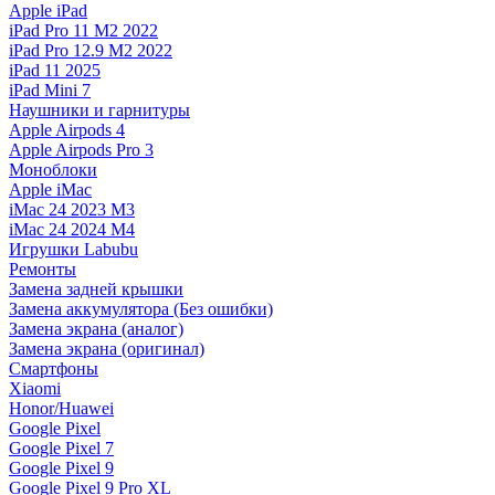
Apple iPad
iPad Pro 11 M2 2022
iPad Pro 12.9 M2 2022
iPad 11 2025
iPad Mini 7
Наушники и гарнитуры
Apple Airpods 4
Apple Airpods Pro 3
Моноблоки
Apple iMac
iMac 24 2023 M3
iMac 24 2024 M4
Игрушки Labubu
Ремонты
Замена задней крышки
Замена аккумулятора (Без ошибки)
Замена экрана (аналог)
Замена экрана (оригинал)
Смартфоны
Xiaomi
Honor/Huawei
Google Pixel
Google Pixel 7
Google Pixel 9
Google Pixel 9 Pro XL