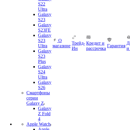
S22
Ultra
Galaxy
S23
Galaxy
S23FE
Galaxy
S23
О
Трейд-
Кредит и
Д
Ultra
магазине
Гарантия
Ин
рассрочка
и
Galaxy
S23
Plus
Galaxy
S24
Ultra
Galaxy
S26
Смартфоны
серии
Galaxy Z
Galaxy
Z Fold
4
Apple Watch
Apple