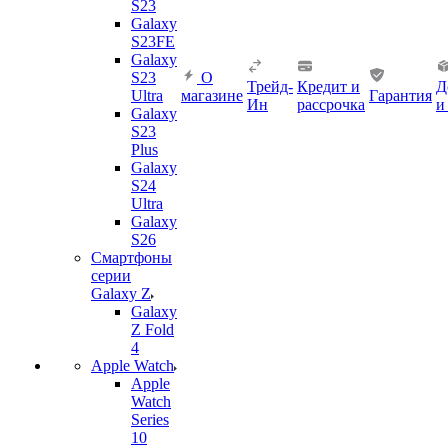
S23
Galaxy
S23FE
Galaxy
S23
О
Трейд-
Кредит и
Д
Ultra
магазине
Гарантия
Ин
рассрочка
и
Galaxy
S23
Plus
Galaxy
S24
Ultra
Galaxy
S26
Смартфоны
серии
Galaxy Z
Galaxy
Z Fold
4
Apple Watch
Apple
Watch
Series
10