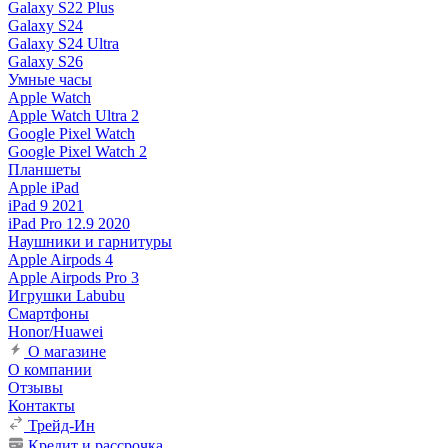
Galaxy S22 Plus
Galaxy S24
Galaxy S24 Ultra
Galaxy S26
Умные часы
Apple Watch
Apple Watch Ultra 2
Google Pixel Watch
Google Pixel Watch 2
Планшеты
Apple iPad
iPad 9 2021
iPad Pro 12.9 2020
Наушники и гарнитуры
Apple Airpods 4
Apple Airpods Pro 3
Игрушки Labubu
Смартфоны
Honor/Huawei
О магазине
О компании
Отзывы
Контакты
Трейд-Ин
Кредит и рассрочка