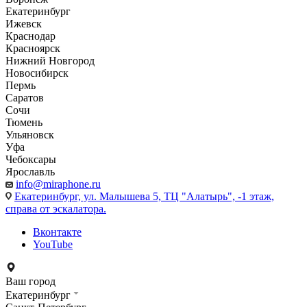
Екатеринбург
Ижевск
Краснодар
Красноярск
Нижний Новгород
Новосибирск
Пермь
Саратов
Сочи
Тюмень
Ульяновск
Уфа
Чебоксары
Ярославль
info@miraphone.ru
Екатеринбург,
ул. Малышева 5, ТЦ "Алатырь", -1 этаж,
справа от эскалатора.
Вконтакте
YouTube
Ваш город
Екатеринбург