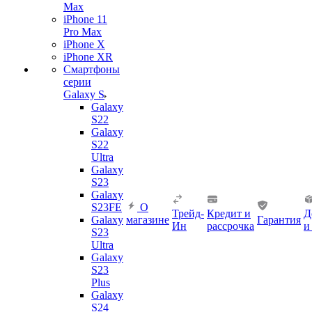
Max
iPhone 11
Pro Max
iPhone X
iPhone XR
Смартфоны
серии
Galaxy S
Galaxy
S22
Galaxy
S22
Ultra
Galaxy
S23
Galaxy
S23FE
О
Трейд-
Кредит и
Д
Galaxy
магазине
Гарантия
Ин
рассрочка
и
S23
Ultra
Galaxy
S23
Plus
Galaxy
S24