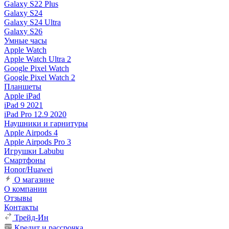
Galaxy S22 Plus
Galaxy S24
Galaxy S24 Ultra
Galaxy S26
Умные часы
Apple Watch
Apple Watch Ultra 2
Google Pixel Watch
Google Pixel Watch 2
Планшеты
Apple iPad
iPad 9 2021
iPad Pro 12.9 2020
Наушники и гарнитуры
Apple Airpods 4
Apple Airpods Pro 3
Игрушки Labubu
Смартфоны
Honor/Huawei
О магазине
О компании
Отзывы
Контакты
Трейд-Ин
Кредит и рассрочка