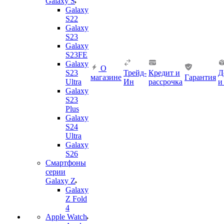
Galaxy S
Galaxy
S22
Galaxy
S23
Galaxy
S23FE
Galaxy
О
S23
Трейд-
Кредит и
Д
магазине
Гарантия
Ultra
Ин
рассрочка
и
Galaxy
S23
Plus
Galaxy
S24
Ultra
Galaxy
S26
Смартфоны
серии
Galaxy Z
Galaxy
Z Fold
4
Apple Watch