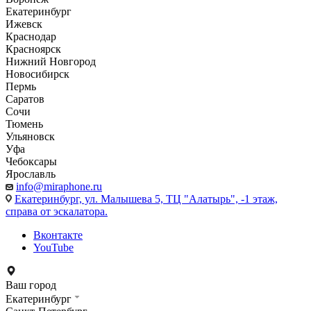
Екатеринбург
Ижевск
Краснодар
Красноярск
Нижний Новгород
Новосибирск
Пермь
Саратов
Сочи
Тюмень
Ульяновск
Уфа
Чебоксары
Ярославль
info@miraphone.ru
Екатеринбург,
ул. Малышева 5, ТЦ "Алатырь", -1 этаж,
справа от эскалатора.
Вконтакте
YouTube
Ваш город
Екатеринбург