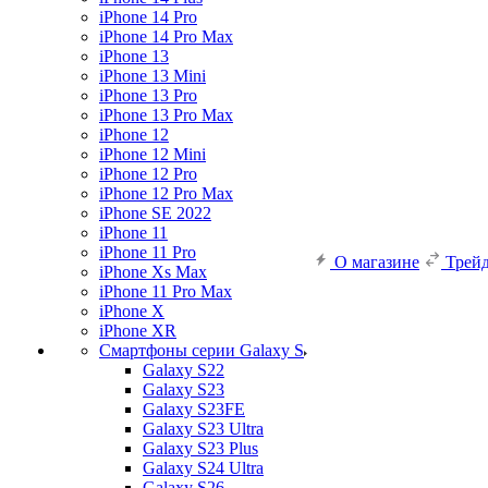
iPhone 14 Pro
iPhone 14 Pro Max
iPhone 13
iPhone 13 Mini
iPhone 13 Pro
iPhone 13 Pro Max
iPhone 12
iPhone 12 Mini
iPhone 12 Pro
iPhone 12 Pro Max
iPhone SE 2022
iPhone 11
iPhone 11 Pro
О магазине
Трей
iPhone Xs Max
iPhone 11 Pro Max
iPhone X
iPhone XR
Смартфоны серии Galaxy S
Galaxy S22
Galaxy S23
Galaxy S23FE
Galaxy S23 Ultra
Galaxy S23 Plus
Galaxy S24 Ultra
Galaxy S26