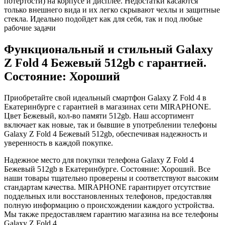
потертости) на корпусе и дисплее. Недостатки касаются
только внешнего вида и их легко скрывают чехлы и защитные
стекла. Идеально подойдет как для себя, так и под любые
рабочие задачи
Функциональный и стильный Galaxy
Z Fold 4
Бежевый
512gb
с гарантией.
Состояние: Хороший
Приобретайте свой идеальный смартфон Galaxy Z Fold 4 в
Екатеринбурге с гарантией в магазинах сети MIRAPHONE.
Цвет
Бежевый
, кол-во памяти
512gb
. Наш ассортимент
включает как новые, так и бывшие в употреблении телефоны
Galaxy Z Fold 4
Бежевый
512gb
, обеспечивая надежность и
уверенность в каждой покупке.
Надежное место для покупки телефона Galaxy Z Fold 4
Бежевый
512gb
в Екатеринбурге. Состояние: Хороший. Все
наши товары тщательно проверены и соответствуют высоким
стандартам качества. MIRAPHONE гарантирует отсутствие
поддельных или восстановленных телефонов, предоставляя
полную информацию о происхождении каждого устройства.
Мы также предоставляем гарантию магазина на все телефоны
Galaxy Z Fold 4.