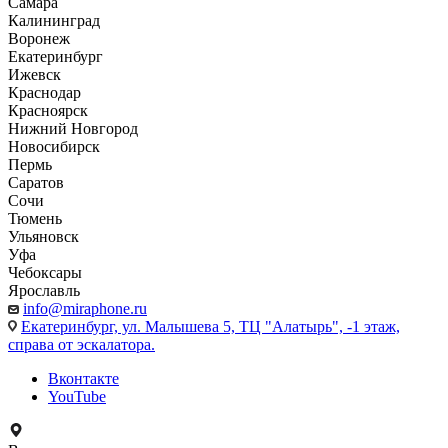
Самара
Калининград
Воронеж
Екатеринбург
Ижевск
Краснодар
Красноярск
Нижний Новгород
Новосибирск
Пермь
Саратов
Сочи
Тюмень
Ульяновск
Уфа
Чебоксары
Ярославль
info@miraphone.ru
Екатеринбург,
ул. Малышева 5, ТЦ "Алатырь", -1 этаж,
справа от эскалатора.
Вконтакте
YouTube