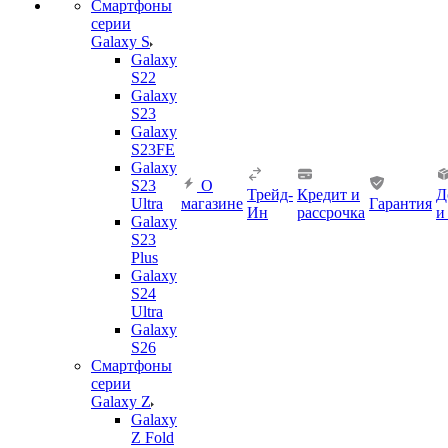
Смартфоны
серии
Galaxy S
Galaxy
S22
Galaxy
S23
Galaxy
S23FE
Galaxy
S23
О
Трейд-
Кредит и
Д
Ultra
магазине
Гарантия
Ин
рассрочка
и
Galaxy
S23
Plus
Galaxy
S24
Ultra
Galaxy
S26
Смартфоны
серии
Galaxy Z
Galaxy
Z Fold