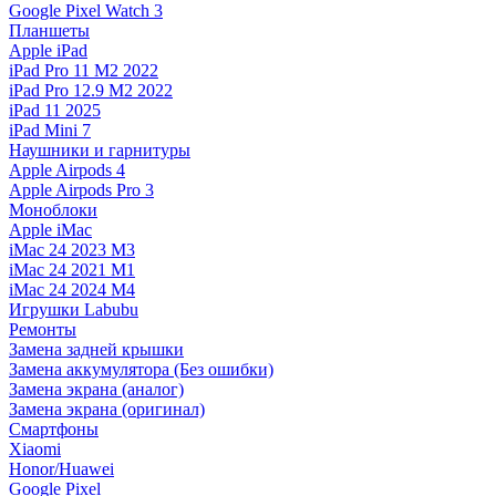
Google Pixel Watch 3
Планшеты
Apple iPad
iPad Pro 11 M2 2022
iPad Pro 12.9 M2 2022
iPad 11 2025
iPad Mini 7
Наушники и гарнитуры
Apple Airpods 4
Apple Airpods Pro 3
Моноблоки
Apple iMac
iMac 24 2023 M3
iMac 24 2021 M1
iMac 24 2024 M4
Игрушки Labubu
Ремонты
Замена задней крышки
Замена аккумулятора (Без ошибки)
Замена экрана (аналог)
Замена экрана (оригинал)
Смартфоны
Xiaomi
Honor/Huawei
Google Pixel